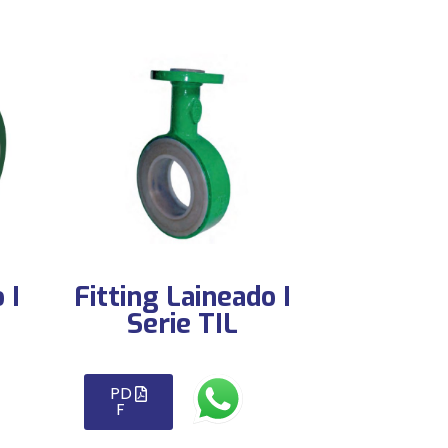
 I
Fitting Laineado I
Serie TIL
PD
F