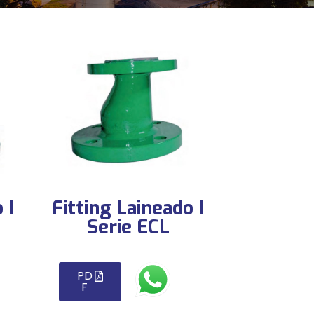
 I
Fitting Laineado I
Serie ECL
PD
F