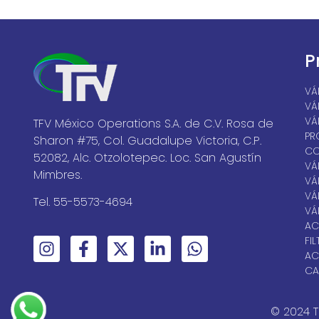
P
VÁ
VÁ
VÁ
TFV México Operations S.A. de C.V. Rosa de
PR
Sharon #75, Col. Guadalupe Victoria, C.P.
CO
52082, Alc. Otzolotepec. Loc. San Agustín
VÁ
Mimbres.
VÁ
VÁ
Tel. 55-5573-4694
VÁ
AC
FI
AC
CA
© 2024 T