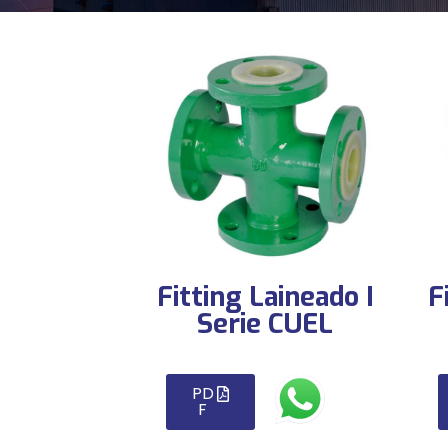
Fitting Laineado I
F
Serie CUEL
PD
F