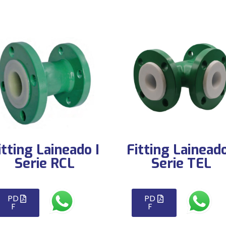
itting Laineado I
Fitting Laineado
Serie RCL
Serie TEL
PD
PD
F
F