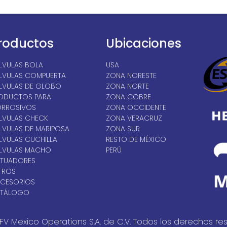
roductos
Ubicaciones
LVULAS BOLA
USA
LVULAS COMPUERTA
ZONA NORESTE
LVULAS DE GLOBO
ZONA NORTE
ODUCTOS PARA
ZONA COBRE
RROSIVOS
ZONA OCCIDENTE
LVULAS CHECK
ZONA VERACRUZ
LVULAS DE MARIPOSA
ZONA SUR
LVULAS CUCHILLA
RESTO DE MÉXICO
LVULAS MACHO
PERÚ
TUADORES
LTROS
CESORIOS
TÁLOGO
FV Mexico Operations S.A. de C.V. Todos los derechos re