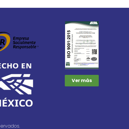
Ver más
servados.