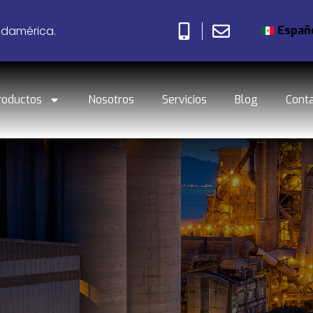
Españ
udamérica.
roductos
Nosotros
Servicios
Blog
Cont