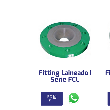
Fitting Laineado I
F
Serie FCL
PD
F