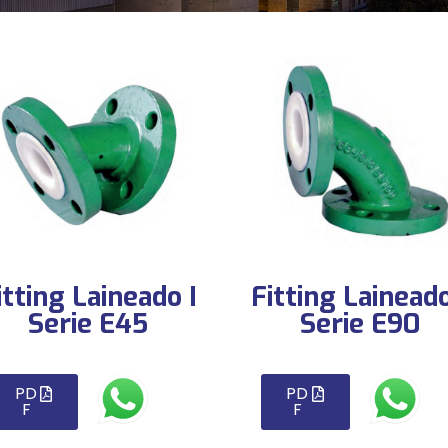
itting Laineado I
Fitting Laineado
Serie E45
Serie E90
PD
PD
F
F