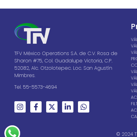
P
VÁ
VÁ
VÁ
TFV México Operations S.A. de C.V. Rosa de
PR
Sharon #75, Col. Guadalupe Victoria, C.P.
CO
52082, Alc. Otzolotepec. Loc. San Agustín
VÁ
Mimbres.
VÁ
VÁ
Tel. 55-5573-4694
VÁ
AC
FI
AC
CA
© 2024 T