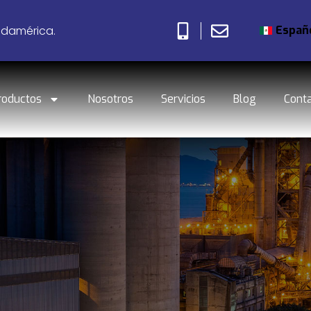
Españ
udamérica.
roductos
Nosotros
Servicios
Blog
Cont