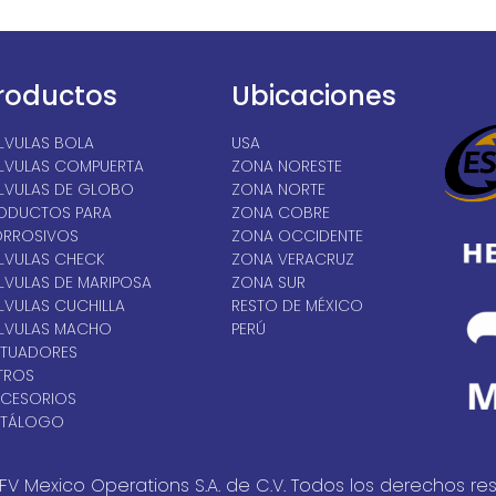
roductos
Ubicaciones
LVULAS BOLA
USA
LVULAS COMPUERTA
ZONA NORESTE
LVULAS DE GLOBO
ZONA NORTE
ODUCTOS PARA
ZONA COBRE
RROSIVOS
ZONA OCCIDENTE
LVULAS CHECK
ZONA VERACRUZ
LVULAS DE MARIPOSA
ZONA SUR
LVULAS CUCHILLA
RESTO DE MÉXICO
LVULAS MACHO
PERÚ
TUADORES
LTROS
CESORIOS
TÁLOGO
FV Mexico Operations S.A. de C.V. Todos los derechos re