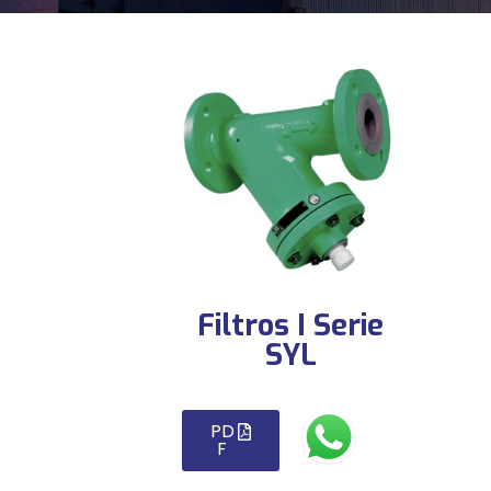
Filtros I Serie
SYL
PD
F