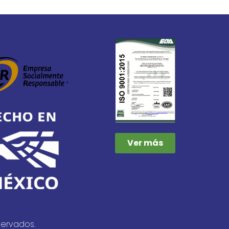
Ver más
servados.