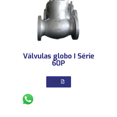
Válvulas globo I Série
60P
PDF