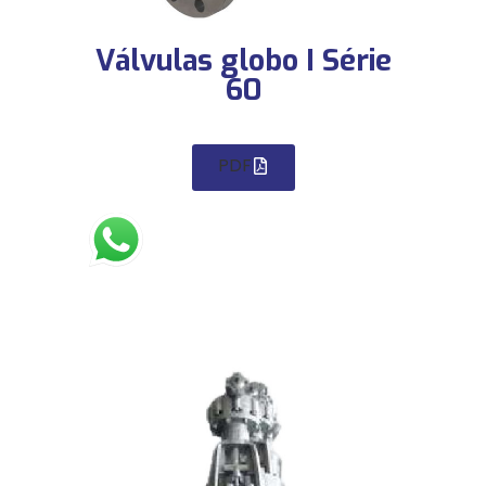
Válvulas globo I Série
60
PDF