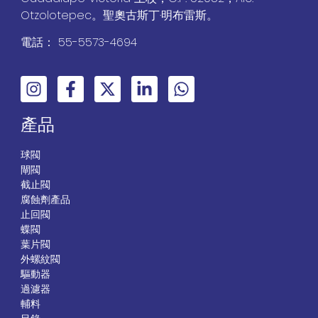
Otzolotepec。聖奧古斯丁·明布雷斯。
電話： 55-5573-4694
產品
球閥
閘閥
截止閥
腐蝕劑產品
止回閥
蝶閥
葉片閥
外螺紋閥
驅動器
過濾器
輔料