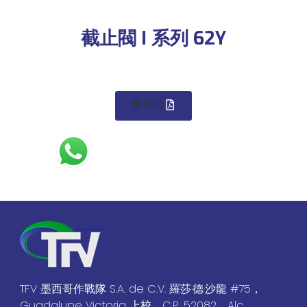
截止閥 I 系列 62Y
李玲玲
TFV 墨西哥作戰隊 S.A. de C.V. 羅莎·德·沙龍 #75，
Guadalupe Victoria 上校，C.P. 52082，Alc.