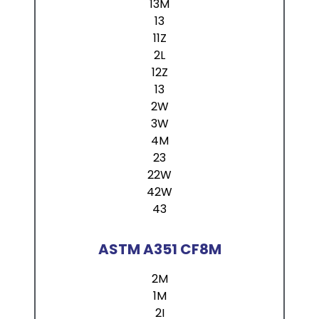
13M
13
11Z
2L
12Z
13
2W
3W
4M
23
22W
42W
43
ASTM A351 CF8M
2M
1M
2I