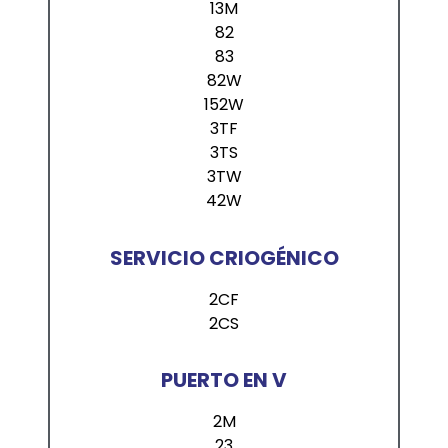
13M
82
83
82W
152W
3TF
3TS
3TW
42W
SERVICIO CRIOGÉNICO
2CF
2CS
PUERTO EN V
2M
23