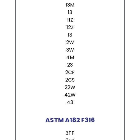
13M
13
11Z
12Z
13
2W
3W
4M
23
2CF
2CS
22W
42W
43
ASTM A182 F316
3TF