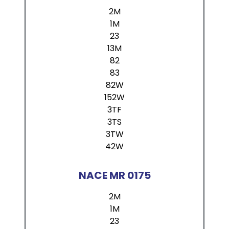
2M
1M
23
13M
82
83
82W
152W
3TF
3TS
3TW
42W
NACE MR 0175
2M
1M
23