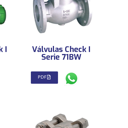
 I
Válvulas Check I
Serie 71BW
PDF