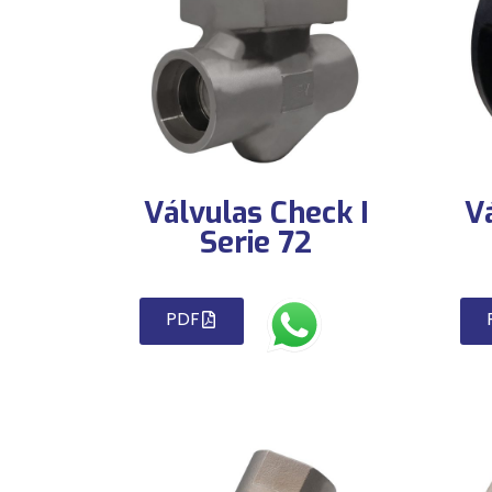
Válvulas Check I
V
Serie 72
PDF