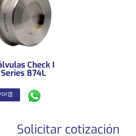
álvulas Check I
Series 874L
PDF
Solicitar cotización