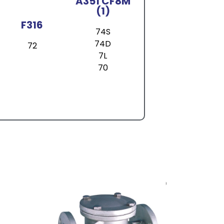
A351 CF8M
(1)
F316
74S
74D
72
7L
70