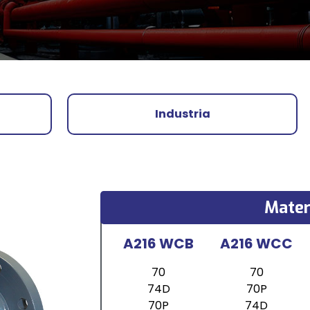
Industria
Mater
A216 WCB
A216 WCC
70
70
74D
70P
70P
74D