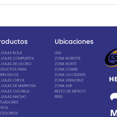
roductos
Ubicaciones
LVULAS BOLA
USA
LVULAS COMPUERTA
ZONA NORESTE
LVULAS DE GLOBO
ZONA NORTE
ODUCTOS PARA
ZONA COBRE
RROSIVOS
ZONA OCCIDENTE
LVULAS CHECK
ZONA VERACRUZ
LVULAS DE MARIPOSA
ZONA SUR
LVULAS CUCHILLA
RESTO DE MÉXICO
LVULAS MACHO
PERÚ
TUADORES
LTROS
CESORIOS