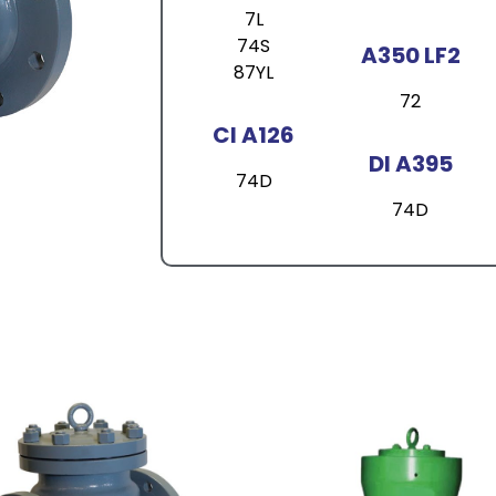
7L
74S
A350 LF2
87YL
72
CI A126
DI A395
74D
74D