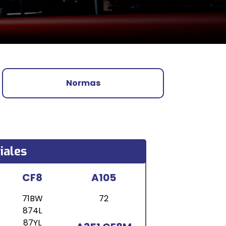
Normas
iales
CF8
A105
71BW
72
874L
87YL