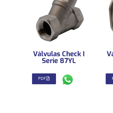
Válvulas Check I
V
Serie 87YL
PDF