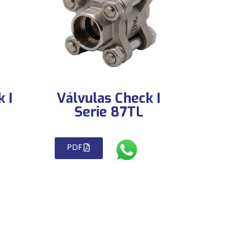
 I
Válvulas Check I
Serie 87TL
PDF