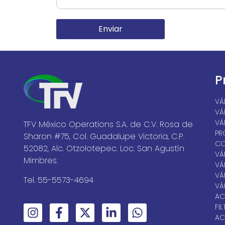
Enviar
P
VÁ
VÁ
VÁ
TFV México Operations S.A. de C.V. Rosa de
PR
Sharon #75, Col. Guadalupe Victoria, C.P.
CO
52082, Alc. Otzolotepec. Loc. San Agustín
VÁ
Mimbres.
VÁ
VÁ
Tel. 55-5573-4694
VÁ
AC
FI
AC