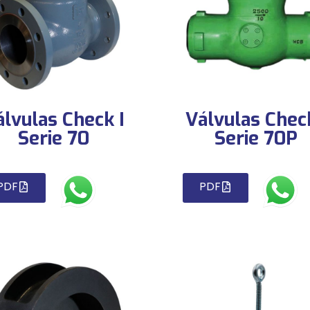
álvulas Check I
Válvulas Check
Serie 70
Serie 70P
PDF
PDF