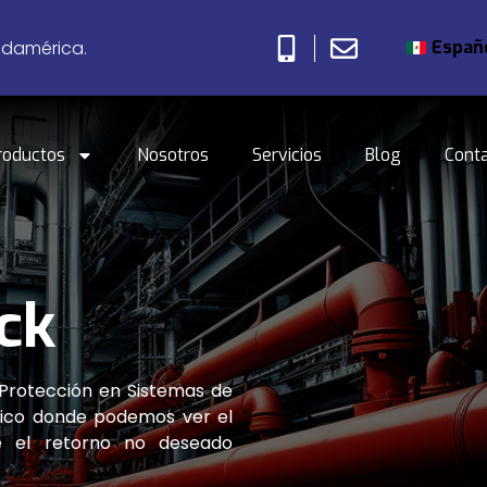
Españ
udamérica.
roductos
Nosotros
Servicios
Blog
Cont
ck
 Protección en Sistemas de
tico donde podemos ver el
ne el retorno no deseado