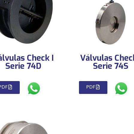
álvulas Check I
Válvulas Check
Serie 74D
Serie 74S
PDF
PDF