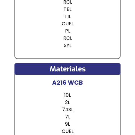
RCL
TEL
TIL
CUEL
PL
RCL
SYL
Materiales
A216 WCB
10L
2L
74SL
7L
9L
CUEL