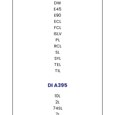
DW
E45
E90
ECL
FCL
ISLV
PL
RCL
SL
SYL
TEL
TIL
DI A395
10L
2L
74SL
7L