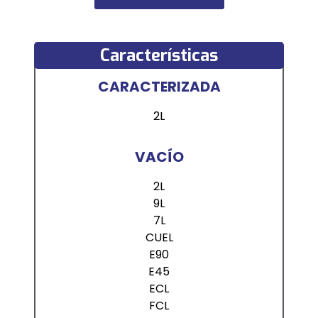
Características
CARACTERIZADA
2L
VACÍO
2L
9L
7L
CUEL
E90
E45
ECL
FCL