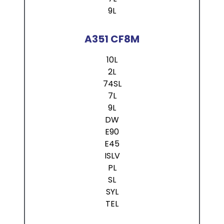
9L
A351 CF8M
10L
2L
74SL
7L
9L
DW
E90
E45
ISLV
PL
SL
SYL
TEL