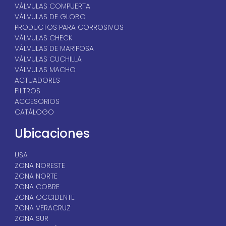
PDF
Válvulas de Bola I Serie
2M
PDF