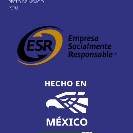
Válvulas de Bola I Serie
2W
PDF