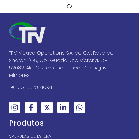
Válvulas de esfera I
Série 23M
PDF
Válvulas de esfera I
SÉRIE 2CF