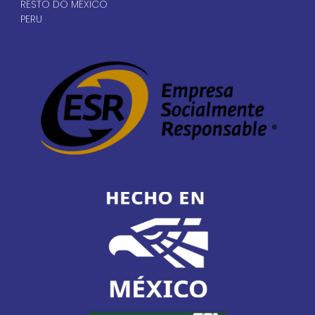
Válvulas de esfera I
Série 2M
PDF