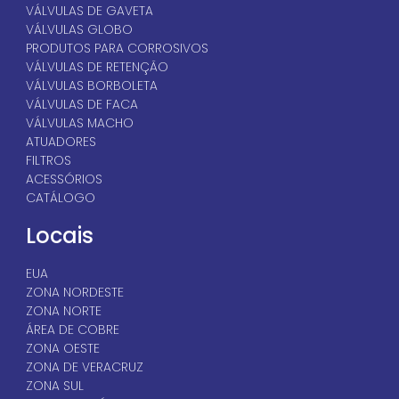
PDF
Válvulas de esfera I
Série 2I
PDF