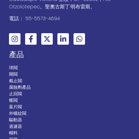
Otzolotepec。聖奧古斯丁·明布雷斯。
電話： 55-5573-4694
產品
球閥
閘閥
截止閥
腐蝕劑產品
止回閥
蝶閥
葉片閥
外螺紋閥
驅動器
過濾器
輔料