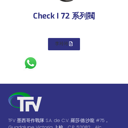
Check I 72 系列閥
李玲玲
TFV 墨西哥作戰隊 S.A. de C.V. 羅莎·德·沙龍 #75，
Guadalupe Victoria 上校，C.P. 52082，Alc.