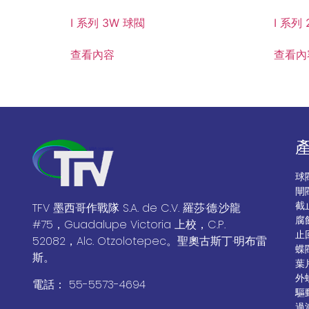
I 系列 3W 球閥
I 系列
查看內容
查看內
球
閘
截
TFV 墨西哥作戰隊 S.A. de C.V. 羅莎·德·沙龍
腐
#75，Guadalupe Victoria 上校，C.P.
止
52082，Alc. Otzolotepec。聖奧古斯丁·明布雷
蝶
斯。
葉
外
電話： 55-5573-4694
驅
過