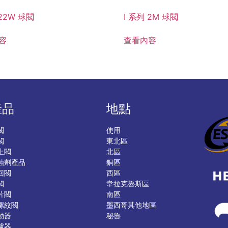
 22W 球閥
I 系列 2M 球閥
容
查看內容
產品
地點
閥
使用
閥
東北區
止閥
北區
蝕劑產品
銅區
回閥
西區
閥
韋拉克魯斯區
片閥
南區
螺紋閥
墨西哥其他地區
動器
秘魯
濾器