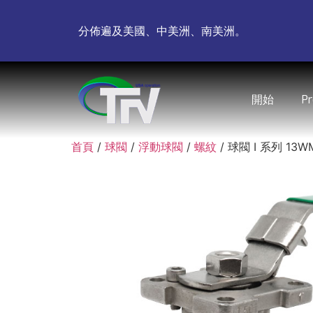
分佈遍及美國、中美洲、南美洲。
開始
P
首頁
/
球閥
/
浮動球閥
/
螺紋
/ 球閥 I 系列 13W