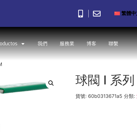
繁體中
roductos
我們
服務業
博客
聯繫
M
球閥 I 系列
貨號:
60b0313671a5
分類: