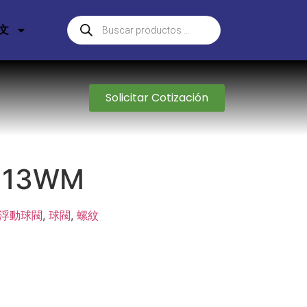
文
Solicitar Cotización
 13WM
浮動球閥
,
球閥
,
螺紋