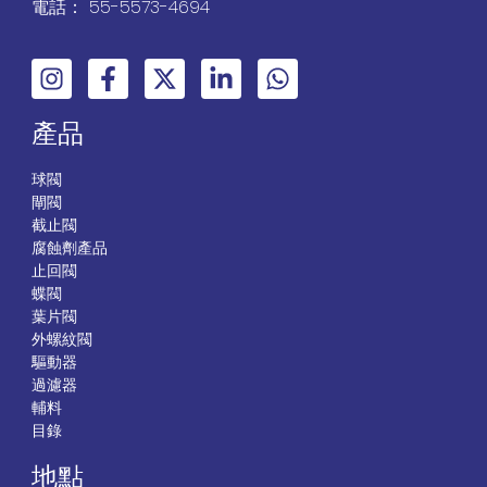
電話： 55-5573-4694
產品
球閥
閘閥
截止閥
腐蝕劑產品
止回閥
蝶閥
葉片閥
外螺紋閥
驅動器
過濾器
輔料
目錄
地點