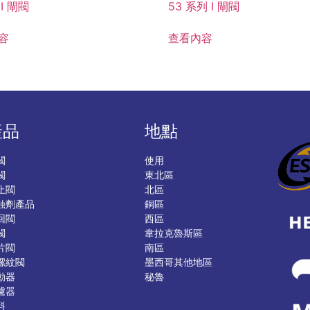
 I 閘閥
53 系列 I 閘閥
容
查看內容
產品
地點
閥
使用
閥
東北區
止閥
北區
蝕劑產品
銅區
回閥
西區
閥
韋拉克魯斯區
片閥
南區
螺紋閥
墨西哥其他地區
動器
秘魯
濾器
料