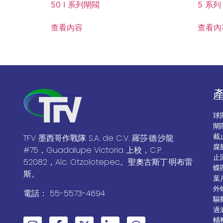
50 I 系列閘閥
5 系列
查看內容
查看內
球
閘
截
TFV 墨西哥作戰隊 S.A. de C.V. 羅莎·德·沙龍
腐
#75，Guadalupe Victoria 上校，C.P.
止
52082，Alc. Otzolotepec。聖奧古斯丁·明布雷
蝶
斯。
葉
外
電話： 55-5573-4694
驅
過
輔