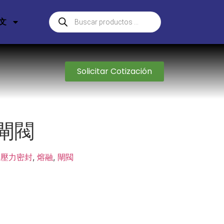
文
Solicitar Cotización
列閘閥
:
壓力密封
,
熔融
,
閘閥