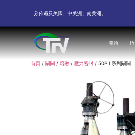
分佈遍及美國、中美洲、南美洲。
開始
P
首頁
/
閘閥
/
熔融
/
壓力密封
/ 50P I 系列閘閥