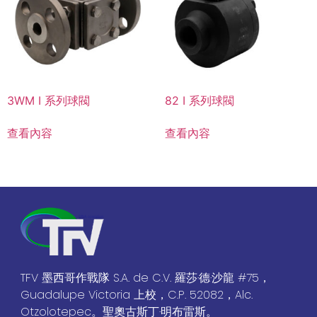
3WM I 系列球閥
82 I 系列球閥
查看內容
查看內容
TFV 墨西哥作戰隊 S.A. de C.V. 羅莎·德·沙龍 #75，
Guadalupe Victoria 上校，C.P. 52082，Alc.
Otzolotepec。聖奧古斯丁·明布雷斯。