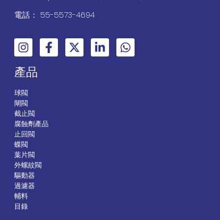
電話： 55-5573-4694
產品
球閥
閘閥
截止閥
腐蝕劑產品
止回閥
蝶閥
葉片閥
外螺紋閥
驅動器
過濾器
輔料
目錄