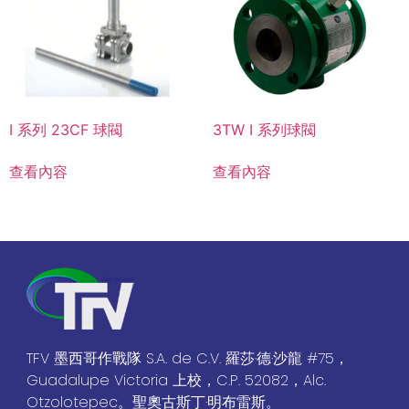
I 系列 23CF 球閥
3TW I 系列球閥
查看內容
查看內容
TFV 墨西哥作戰隊 S.A. de C.V. 羅莎·德·沙龍 #75，
Guadalupe Victoria 上校，C.P. 52082，Alc.
Otzolotepec。聖奧古斯丁·明布雷斯。