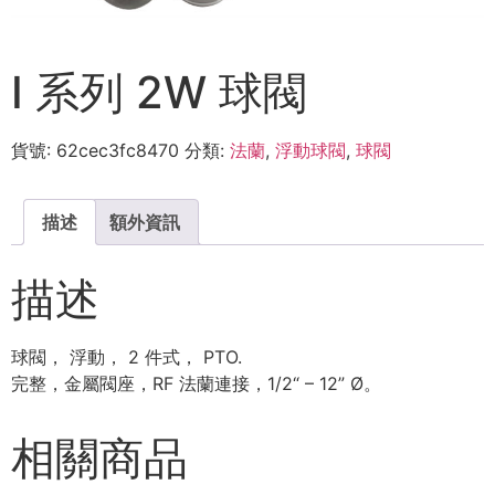
I 系列 2W 球閥
貨號:
62cec3fc8470
分類:
法蘭
,
浮動球閥
,
球閥
描述
額外資訊
描述
球閥， 浮動， 2 件式， PTO.
完整，金屬閥座，RF 法蘭連接，1/2“ – 12” Ø。
相關商品