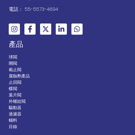
電話： 55-5573-4694
產品
球閥
閘閥
截止閥
腐蝕劑產品
止回閥
蝶閥
葉片閥
外螺紋閥
驅動器
過濾器
輔料
目錄