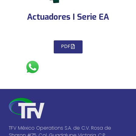
Actuadores I Serie EA
PDF
TFV México Operations S.A. de C.V. Rosa de
Sharon #75, Col. Guadalupe Victoria, C.P.