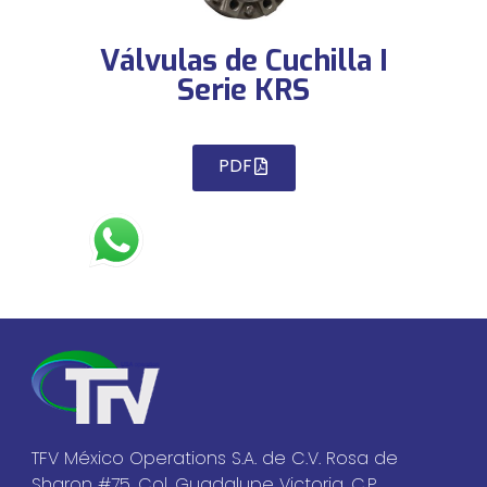
Válvulas de Cuchilla I
Serie KRS
PDF
TFV México Operations S.A. de C.V. Rosa de
Sharon #75, Col. Guadalupe Victoria, C.P.