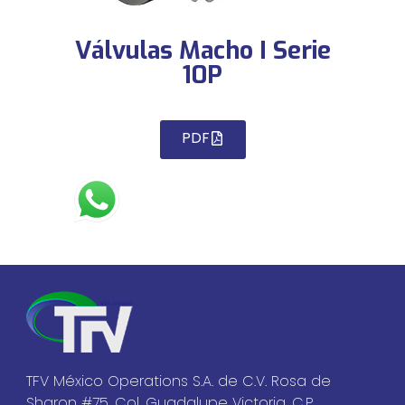
Válvulas Macho I Serie
10P
PDF
TFV México Operations S.A. de C.V. Rosa de
Sharon #75, Col. Guadalupe Victoria, C.P.