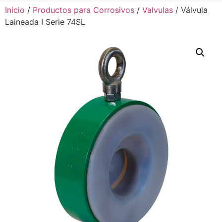
Inicio
/
Productos para Corrosivos
/
Valvulas
/ Válvula
Laineada I Serie 74SL