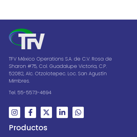
TFV México Operations S.A. de C.V. Rosa de
Sharon #75, Col. Guadalupe Victoria, C.P.
52082, Alc. Otzolotepec. Loc. San Agustín
Mimbres.
Tel. 55-5573-4694
Productos