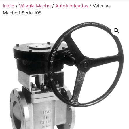
Inicio
/
Válvula Macho
/
Autolubricadas
/ Válvulas
Macho I Serie 10S