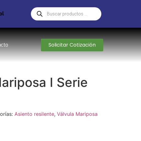
ol
Solicitar Cotización
acto
ariposa I Serie
orías:
Asiento resilente
,
Válvula Mariposa