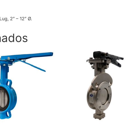
ug, 2″ – 12″ Ø.
nados