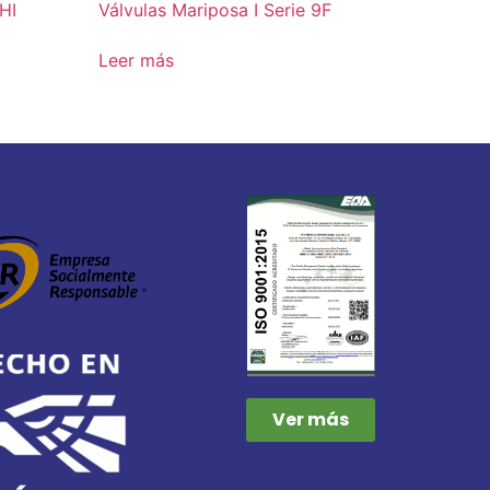
9HI
Válvulas Mariposa I Serie 9F
Leer más
Ver más