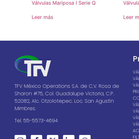
Válvulas Mariposa I Serie Q
Válvul
Leer más
Leer 
P
VÁ
VÁ
VÁ
TFV México Operations S.A. de C.V. Rosa de
PR
Sharon #75, Col. Guadalupe Victoria, C.P.
CO
52082, Alc. Otzolotepec. Loc. San Agustín
VÁ
Mimbres.
VÁ
VÁ
Tel. 55-5573-4694
VÁ
AC
FI