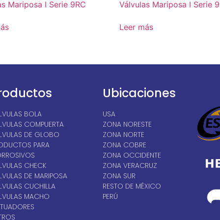
as Mariposa I Serie 9RC
Válvulas Mariposa I Serie 
más
Leer más
roductos
Ubicaciones
LVULAS BOLA
USA
LVULAS COMPUERTA
ZONA NORESTE
LVULAS DE GLOBO
ZONA NORTE
ODUCTOS PARA
ZONA COBRE
RROSIVOS
ZONA OCCIDENTE
LVULAS CHECK
ZONA VERACRUZ
LVULAS DE MARIPOSA
ZONA SUR
LVULAS CUCHILLA
RESTO DE MÉXICO
LVULAS MACHO
PERÚ
TUADORES
LTROS