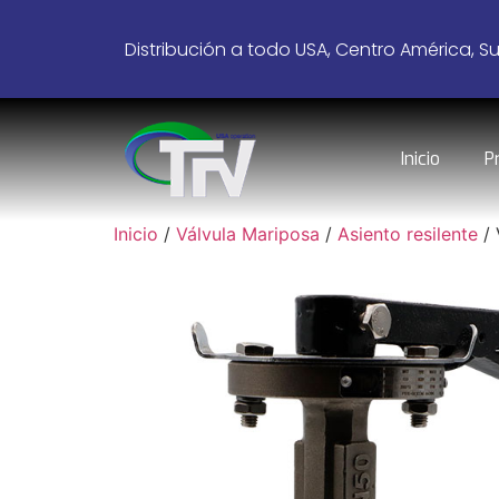
Distribución a todo USA, Centro América, S
Inicio
P
Inicio
/
Válvula Mariposa
/
Asiento resilente
/ 