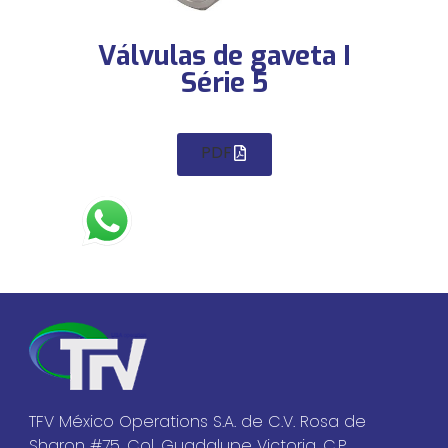
Válvulas de gaveta I
Série 5
PDF
TFV México Operations S.A. de C.V. Rosa de
Sharon #75, Col. Guadalupe Victoria, C.P.