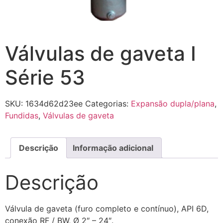
Válvulas de gaveta I
Série 53
SKU:
1634d62d23ee
Categorias:
Expansão dupla/plana
,
Fundidas
,
Válvulas de gaveta
Descrição
Informação adicional
Descrição
Válvula de gaveta (furo completo e contínuo), API 6D,
conexão RF / BW, Ø 2″ – 24″.