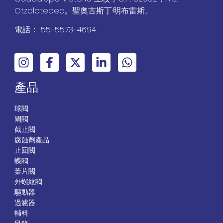
Otzolotepec。聖奧古斯丁·明布雷斯。
電話： 55-5573-4694
產品
球閥
閘閥
截止閥
腐蝕劑產品
止回閥
蝶閥
葉片閥
外螺紋閥
驅動器
過濾器
輔料