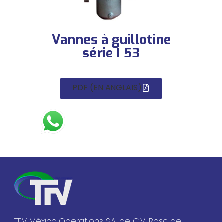
Vannes à guillotine
série I 53
PDF (EN ANGLAIS)
TFV México Operations S.A. de C.V. Rosa de