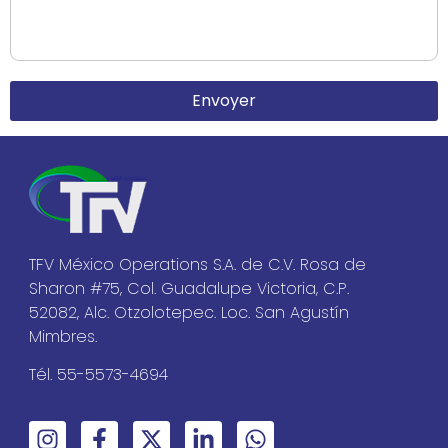
Envoyer
TFV México Operations S.A. de C.V. Rosa de
Sharon #75, Col. Guadalupe Victoria, C.P.
52082, Alc. Otzolotepec. Loc. San Agustín
Mimbres.
Tél. 55-5573-4694