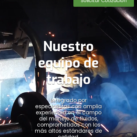
Solicitar Cotización
Nuestro
equipo de
trabajo
Integrado por
especialistas con amplia
experiencia en el campo
del manejo de fluidos,
comprometidos con los
más altos estándares de
calidad.