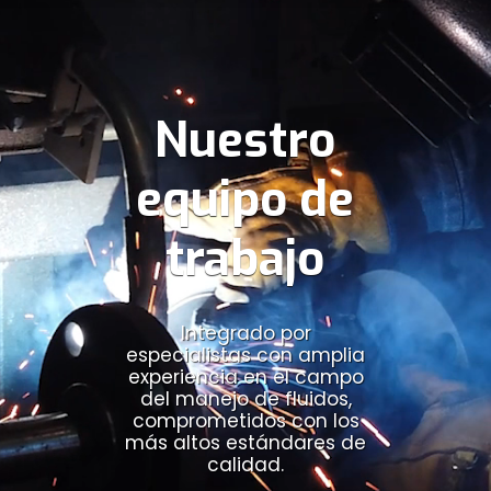
Nuestro
equipo de
trabajo
Integrado por
especialistas con amplia
experiencia en el campo
del manejo de fluidos,
comprometidos con los
más altos estándares de
calidad.