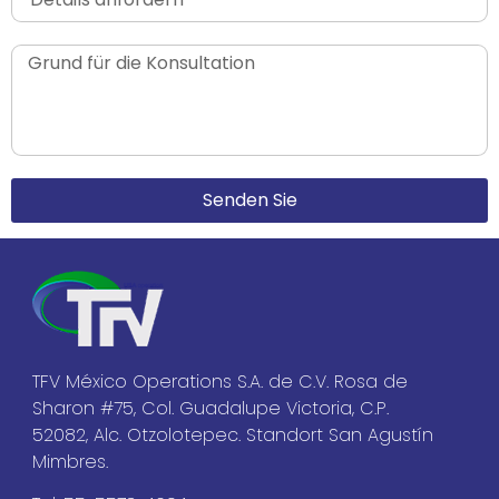
Senden Sie
TFV México Operations S.A. de C.V. Rosa de
Sharon #75, Col. Guadalupe Victoria, C.P.
52082, Alc. Otzolotepec. Standort San Agustín
Mimbres.