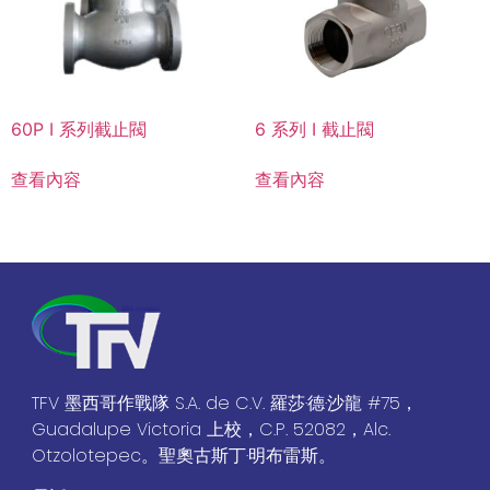
60P I 系列截止閥
6 系列 I 截止閥
查看內容
查看內容
TFV 墨西哥作戰隊 S.A. de C.V. 羅莎·德·沙龍 #75，
Guadalupe Victoria 上校，C.P. 52082，Alc.
Otzolotepec。聖奧古斯丁·明布雷斯。