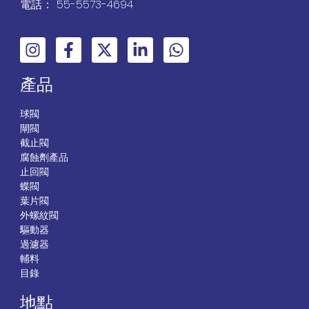
電話： 55-5573-4694
產品
球閥
閘閥
截止閥
腐蝕劑產品
止回閥
蝶閥
葉片閥
外螺紋閥
驅動器
過濾器
輔料
目錄
地點