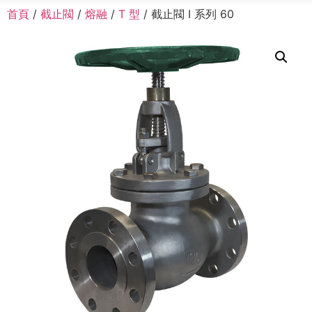
首頁
/
截止閥
/
熔融
/
T 型
/ 截止閥 I 系列 60