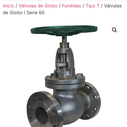
Inicio
/
Válvulas de Globo
/
Fundidas
/
Tipo T
/ Válvulas
de Globo I Serie 60