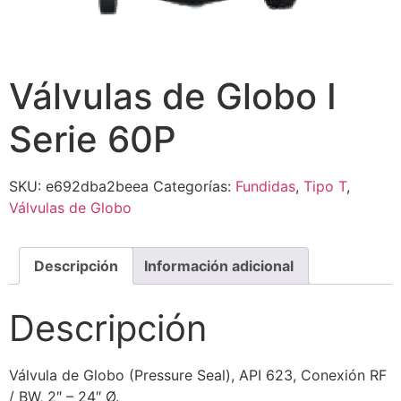
Válvulas de Globo I
Serie 60P
SKU:
e692dba2beea
Categorías:
Fundidas
,
Tipo T
,
Válvulas de Globo
Descripción
Información adicional
Descripción
Válvula de Globo (Pressure Seal), API 623, Conexión RF
/ BW, 2″ – 24″ Ø.