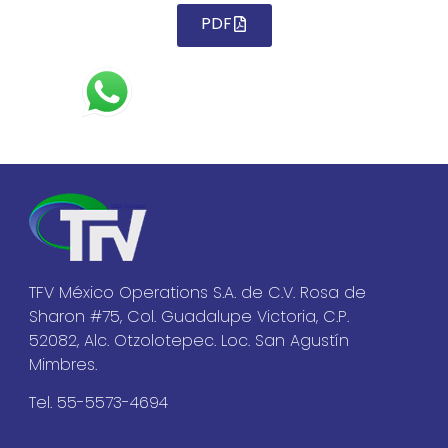
PDF
TFV México Operations S.A. de C.V. Rosa de
Sharon #75, Col. Guadalupe Victoria, C.P.
52082, Alc. Otzolotepec. Loc. San Agustín
Mimbres.
Tel. 55-5573-4694