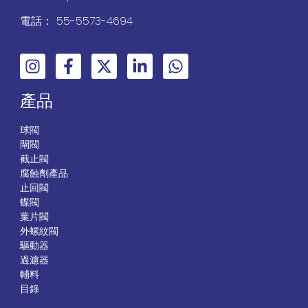
電話： 55-5573-4694
產品
球閥
閘閥
截止閥
腐蝕劑產品
止回閥
蝶閥
葉片閥
外螺紋閥
驅動器
過濾器
輔料
目錄