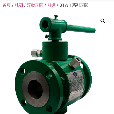
首頁
/
球閥
/
浮動球閥
/
引導
/ 3TW I 系列球閥