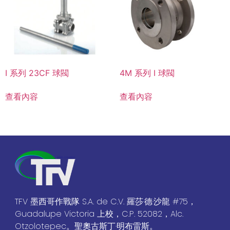
I 系列 23CF 球閥
4M 系列 I 球閥
查看內容
查看內容
TFV 墨西哥作戰隊 S.A. de C.V. 羅莎·德·沙龍 #75，
Guadalupe Victoria 上校，C.P. 52082，Alc.
Otzolotepec。聖奧古斯丁·明布雷斯。