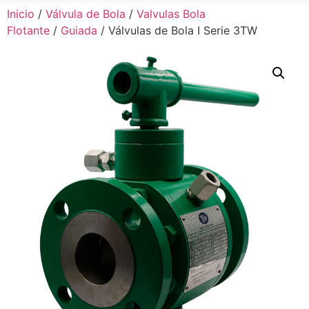
Inicio
/
Válvula de Bola
/
Valvulas Bola
Flotante
/
Guiada
/ Válvulas de Bola I Serie 3TW