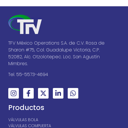
TFV México Operations S.A. de C.V. Rosa de
Sharon #75, Col. Guadalupe Victoria, C.P.
52082, Alc. Otzolotepec. Loc. San Agustín
Mimbres.
Tel. 55-5573-4694
Productos
VÁLVULAS BOLA
VÁLVULAS COMPUERTA