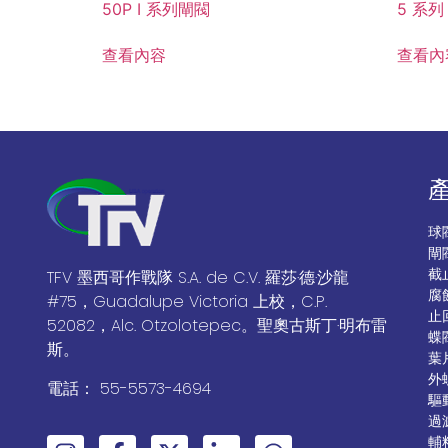
50P I 系列閘閥
5 系列
查看內容
查看內
球
閘
截
TFV 墨西哥作戰隊 S.A. de C.V. 羅莎·德·沙龍
腐
#75，Guadalupe Victoria 上校，C.P.
止
52082，Alc. Otzolotepec。聖奧古斯丁·明布雷
蝶
斯。
葉
外
電話： 55-5573-4694
驅
過
輔