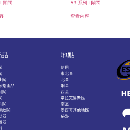
 I 閘閥
53 系列 I 閘閥
容
查看內容
產品
地點
閥
使用
閥
東北區
止閥
北區
蝕劑產品
銅區
回閥
西區
閥
韋拉克魯斯區
片閥
南區
螺紋閥
墨西哥其他地區
動器
秘魯
濾器
料