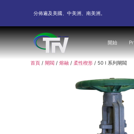
分佈遍及美國、中美洲、南美洲。
開始
P
首頁
/
閘閥
/
熔融
/
柔性楔形
/ 50 I 系列閘閥