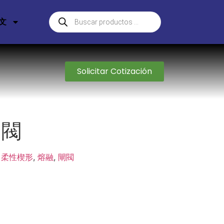
文
Solicitar Cotización
閘閥
:
柔性楔形
,
熔融
,
閘閥