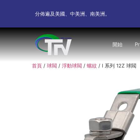
分佈遍及美國、中美洲、南美洲。
開始
P
首頁
/
球閥
/
浮動球閥
/
螺紋
/ I 系列 12Z 球閥