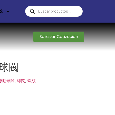
文
Solicitar Cotización
 球閥
浮動球閥
,
球閥
,
螺紋