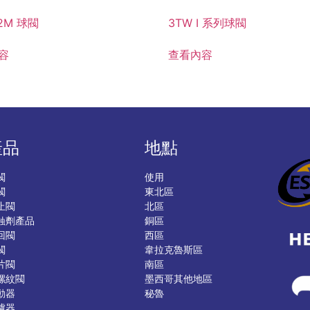
 2M 球閥
3TW I 系列球閥
容
查看內容
產品
地點
閥
使用
閥
東北區
止閥
北區
蝕劑產品
銅區
回閥
西區
閥
韋拉克魯斯區
片閥
南區
螺紋閥
墨西哥其他地區
動器
秘魯
濾器