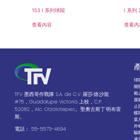
153 I 系列球閥
I 系列
查看內容
查看內
球
閘
截
TFV 墨西哥作戰隊 S.A. de C.V. 羅莎·德·沙龍
腐
#75，Guadalupe Victoria 上校，C.P.
止
52082，Alc. Otzolotepec。聖奧古斯丁·明布雷
蝶
斯。
葉
外
電話： 55-5573-4694
驅
過