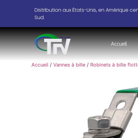
Distribution aux États-Unis, en Amérique ce
Sud.
Accueil
Accueil
/
Vannes à bille
/
Robinets à bille flot