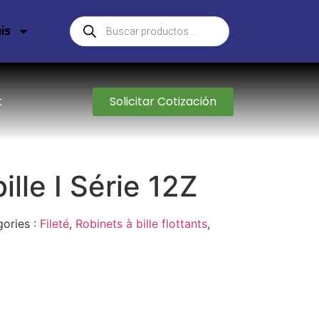
is
Solicitar Cotización
t
ille I Série 12Z
ories :
Fileté
,
Robinets à bille flottants
,