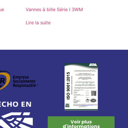
ue
Vannes à bille Série I 3WM
Lire la suite
Voir plus
d'informations