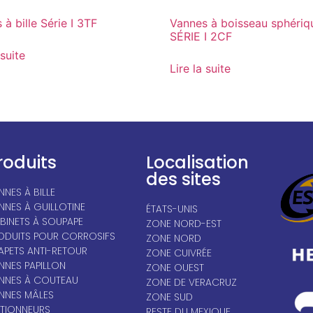
à bille Série I 3TF
Vannes à boisseau sphériq
SÉRIE I 2CF
 suite
Lire la suite
roduits
Localisation
des sites
NNES À BILLE
NNES À GUILLOTINE
ÉTATS-UNIS
BINETS À SOUPAPE
ZONE NORD-EST
ODUITS POUR CORROSIFS
ZONE NORD
APETS ANTI-RETOUR
ZONE CUIVRÉE
NNES PAPILLON
ZONE OUEST
NNES À COUTEAU
ZONE DE VERACRUZ
NNES MÂLES
ZONE SUD
TIONNEURS
RESTE DU MEXIQUE