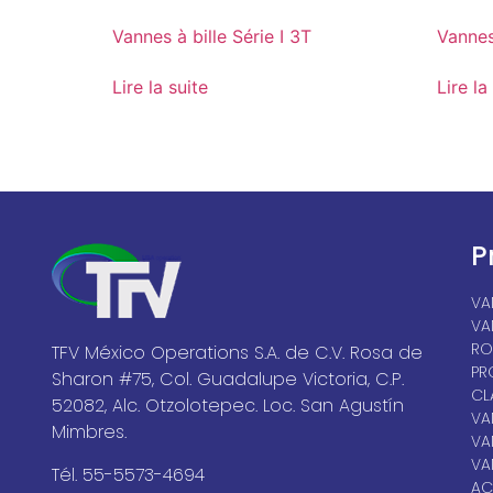
Vannes à bille Série I 3T
Vannes 
Lire la suite
Lire la
P
VA
VA
RO
TFV México Operations S.A. de C.V. Rosa de
PR
Sharon #75, Col. Guadalupe Victoria, C.P.
CL
52082, Alc. Otzolotepec. Loc. San Agustín
VA
Mimbres.
VA
VA
Tél. 55-5573-4694
AC