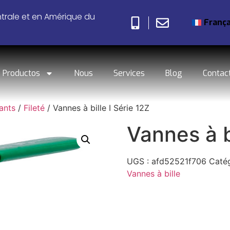
ntrale et en Amérique du
França
Productos
Nous
Services
Blog
Contac
tants
/
Fileté
/ Vannes à bille I Série 12Z
Vannes à b
UGS :
afd52521f706
Catég
Vannes à bille