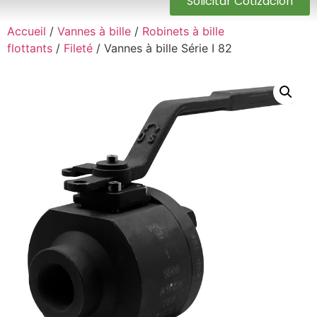
Solicitar Cotización
Accueil
/
Vannes à bille
/
Robinets à bille
flottants
/
Fileté
/ Vannes à bille Série I 82