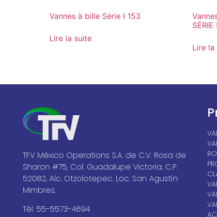
Vannes à bille Série I 153
Vannes
SÉRIE 
Lire la suite
Lire la
P
VA
VA
RO
TFV México Operations S.A. de C.V. Rosa de
PR
Sharon #75, Col. Guadalupe Victoria, C.P.
CL
52082, Alc. Otzolotepec. Loc. San Agustín
VA
Mimbres.
VA
VA
Tél. 55-5573-4694
AC