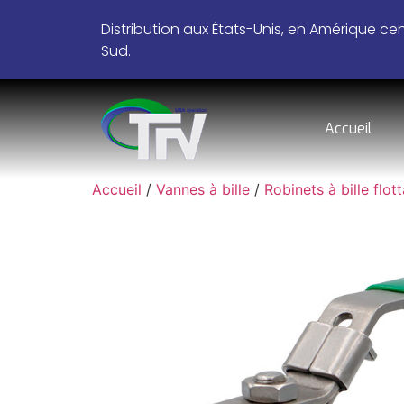
Distribution aux États-Unis, en Amérique ce
Sud.
Accueil
Accueil
/
Vannes à bille
/
Robinets à bille flot