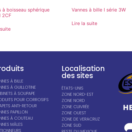
 à boisseau sphérique
Vannes à bille I série 3W
I 2CF
Lire la suite
 suite
roduits
Localisation
des sites
NNES À BILLE
NNES À GUILLOTINE
ÉTATS-UNIS
BINETS À SOUPAPE
ZONE NORD-EST
ODUITS POUR CORROSIFS
ZONE NORD
APETS ANTI-RETOUR
ZONE CUIVRÉE
NNES PAPILLON
ZONE OUEST
NNES À COUTEAU
ZONE DE VERACRUZ
NNES MÂLES
ZONE SUD
TIONNEURS
RESTE DU MEXIQUE