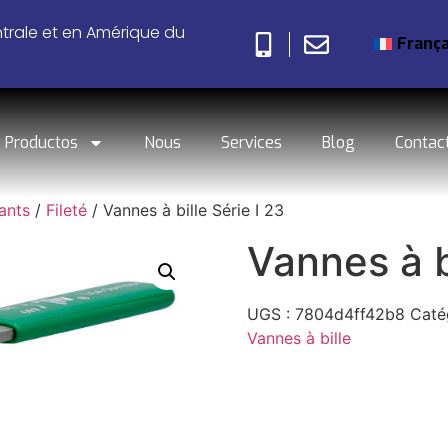
ntrale et en Amérique du
França
Productos
Nous
Services
Blog
Contac
tants
/
Fileté
/ Vannes à bille Série I 23
Vannes à b
UGS :
7804d4ff42b8
Caté
Vannes à bille