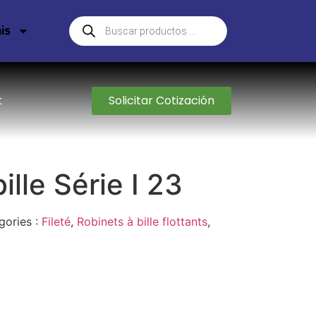
is
Solicitar Cotización
t
ille Série I 23
gories :
Fileté
,
Robinets à bille flottants
,