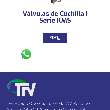
Válvulas de Cuchilla I
Serie KMS
PDF
TFV México Operations S.A. de C.V. Rosa de
Sharon #75, Col. Guadalupe Victoria, C.P.