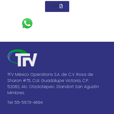
PDF
TFV México Operations S.A. de C.V. Rosa de
Sharon #75, Col. Guadalupe Victoria, C.P.
52082, Alc. Otzolotepec. Standort San Agustín
Mimbres.
Tel. 55-5573-4694