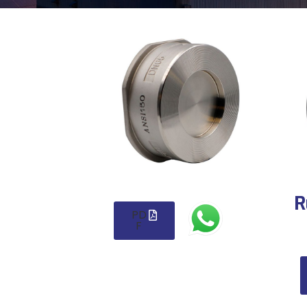
R
PD
F