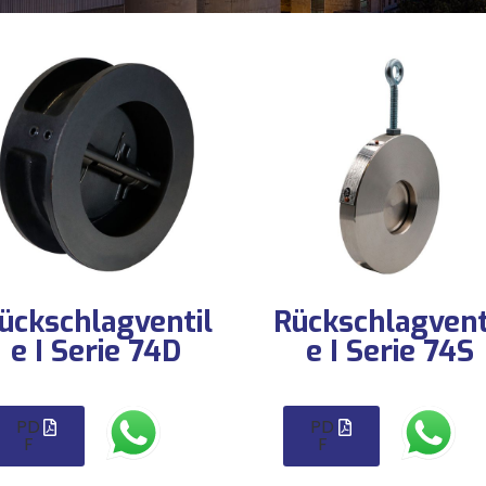
ückschlagventil
Rückschlagvent
e I Serie 74D
e I Serie 74S
PD
PD
F
F