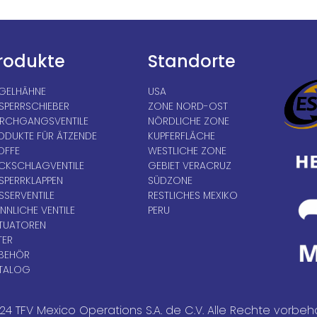
rodukte
Standorte
GELHÄHNE
USA
SPERRSCHIEBER
ZONE NORD-OST
RCHGANGSVENTILE
NÖRDLICHE ZONE
ODUKTE FÜR ÄTZENDE
KUPFERFLÄCHE
OFFE
WESTLICHE ZONE
CKSCHLAGVENTILE
GEBIET VERACRUZ
SPERRKLAPPEN
SÜDZONE
SSERVENTILE
RESTLICHES MEXIKO
NNLICHE VENTILE
PERU
TUATOREN
TER
BEHÖR
TALOG
24 TFV Mexico Operations S.A. de C.V. Alle Rechte vorbeha