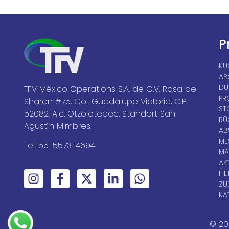
P
KU
AB
DU
TFV México Operations S.A. de C.V. Rosa de
PR
Sharon #75, Col. Guadalupe Victoria, C.P.
ST
52082, Alc. Otzolotepec. Standort San
RÜ
Agustín Mimbres.
AB
ME
Tel. 55-5573-4694
MÄ
AK
FIL
ZU
KA
© 20