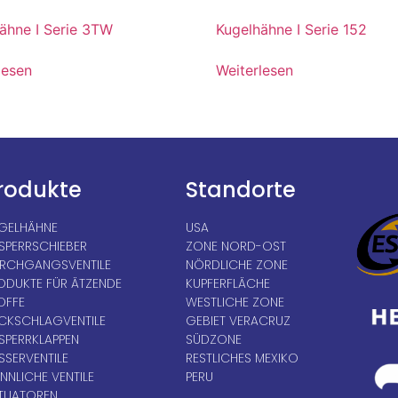
ähne I Serie 3TW
Kugelhähne I Serie 152
lesen
Weiterlesen
rodukte
Standorte
GELHÄHNE
USA
SPERRSCHIEBER
ZONE NORD-OST
RCHGANGSVENTILE
NÖRDLICHE ZONE
ODUKTE FÜR ÄTZENDE
KUPFERFLÄCHE
OFFE
WESTLICHE ZONE
CKSCHLAGVENTILE
GEBIET VERACRUZ
SPERRKLAPPEN
SÜDZONE
SSERVENTILE
RESTLICHES MEXIKO
NNLICHE VENTILE
PERU
TUATOREN