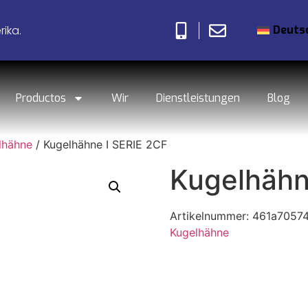
Deuts
ika.
Productos
Wir
Dienstleistungen
Blog
lhähne
/ Kugelhähne I SERIE 2CF
Kugelhähn
Artikelnummer:
461a7057
Kugelhähne