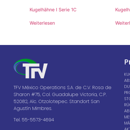
Kugelhähne I Serie 1C
Kugelh
Weiterlesen
Weiter
P
KU
AB
DU
TFV México Operations S.A. de C.V. Rosa de
PR
Sharon #75, Col. Guadalupe Victoria, C.P.
ST
52082, Alc. Otzolotepec. Standort San
RÜ
Agustín Mimbres.
AB
ME
Tel. 55-5573-4694
MÄ
AK