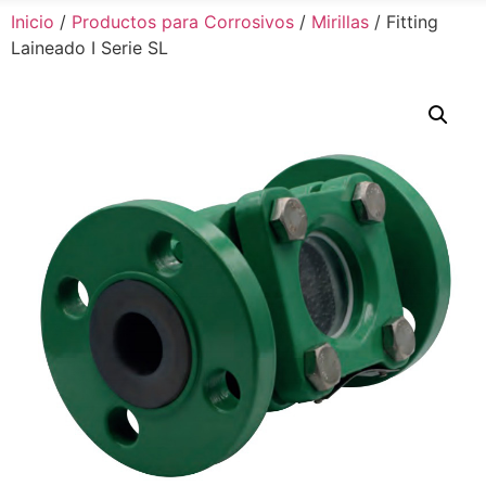
Inicio
/
Productos para Corrosivos
/
Mirillas
/ Fitting
Laineado I Serie SL