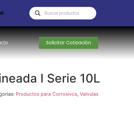
ol
Solicitar Cotización
acto
ineada I Serie 10L
gorías:
Productos para Corrosivos
,
Valvulas