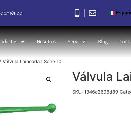
Españ
udamérica.
roductos
Nosotros
Servicios
Blog
Cont
/ Válvula Laineada I Serie 10L
Válvula La
SKU:
1346a2698d89
Cate