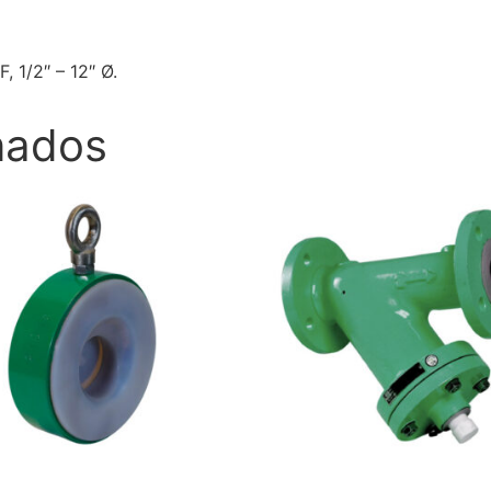
 1/2″ – 12″ Ø.
nados