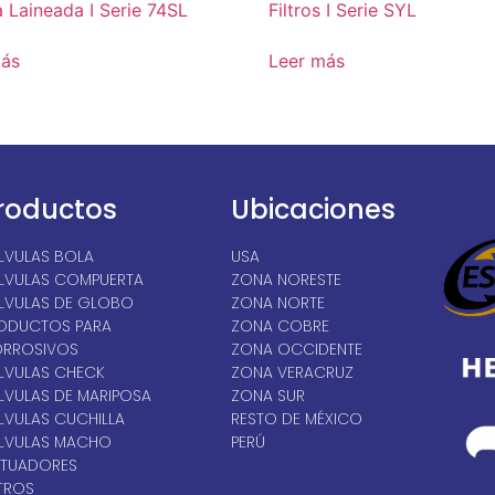
a Laineada I Serie 74SL
Filtros I Serie SYL
más
Leer más
roductos
Ubicaciones
LVULAS BOLA
USA
LVULAS COMPUERTA
ZONA NORESTE
LVULAS DE GLOBO
ZONA NORTE
ODUCTOS PARA
ZONA COBRE
RROSIVOS
ZONA OCCIDENTE
LVULAS CHECK
ZONA VERACRUZ
LVULAS DE MARIPOSA
ZONA SUR
LVULAS CUCHILLA
RESTO DE MÉXICO
LVULAS MACHO
PERÚ
TUADORES
LTROS