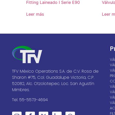
Fitting Laineado I Serie E90
Válvul
Leer más
Leer 
P
VÁ
VÁ
VÁ
TFV México Operations S.A. de C.V. Rosa de
PR
Sharon #75, Col. Guadalupe Victoria, C.P.
CO
52082, Alc. Otzolotepec. Loc. San Agustín
VÁ
Mimbres.
VÁ
VÁ
Tel. 55-5573-4694
VÁ
AC
FI