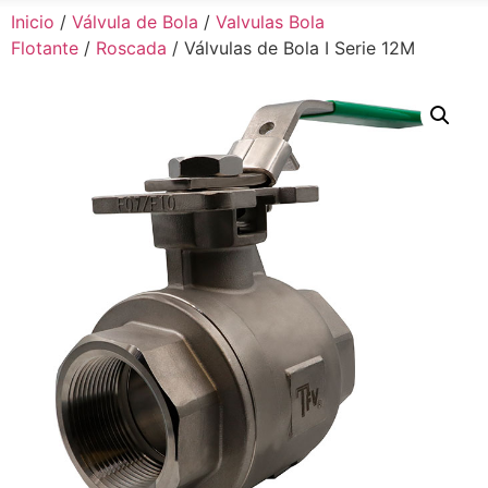
Inicio
/
Válvula de Bola
/
Valvulas Bola
Flotante
/
Roscada
/ Válvulas de Bola I Serie 12M