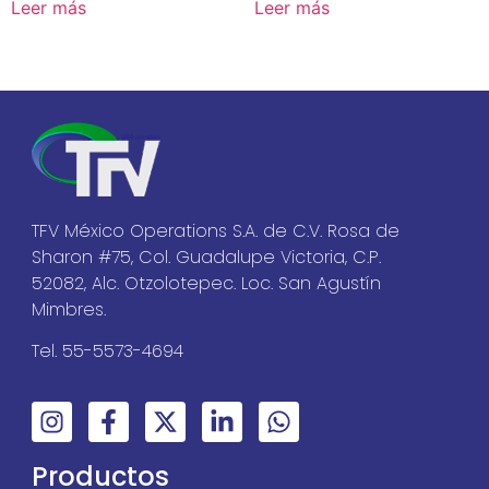
Leer más
Leer más
TFV México Operations S.A. de C.V. Rosa de
Sharon #75, Col. Guadalupe Victoria, C.P.
52082, Alc. Otzolotepec. Loc. San Agustín
Mimbres.
Tel. 55-5573-4694
Productos