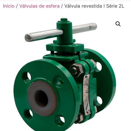
Início
/
Válvulas de esfera
/ Válvula revestida I Série 2L