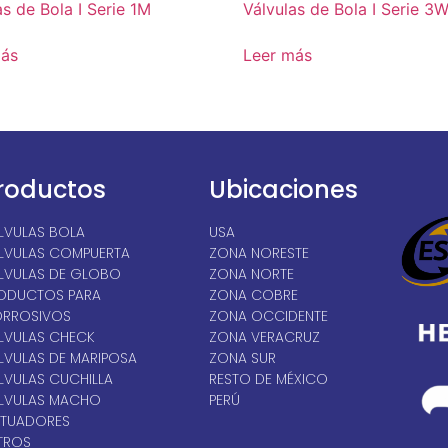
as de Bola I Serie 1M
Válvulas de Bola I Serie 3
más
Leer más
roductos
Ubicaciones
LVULAS BOLA
USA
LVULAS COMPUERTA
ZONA NORESTE
LVULAS DE GLOBO
ZONA NORTE
ODUCTOS PARA
ZONA COBRE
RROSIVOS
ZONA OCCIDENTE
LVULAS CHECK
ZONA VERACRUZ
LVULAS DE MARIPOSA
ZONA SUR
LVULAS CUCHILLA
RESTO DE MÉXICO
LVULAS MACHO
PERÚ
TUADORES
LTROS