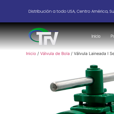
Distribución a todo USA, Centro América, S
Inicio
P
Inicio
/
Válvula de Bola
/ Válvula Laineada I Se