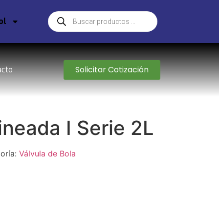
ol
Solicitar Cotización
acto
ineada I Serie 2L
oría:
Válvula de Bola