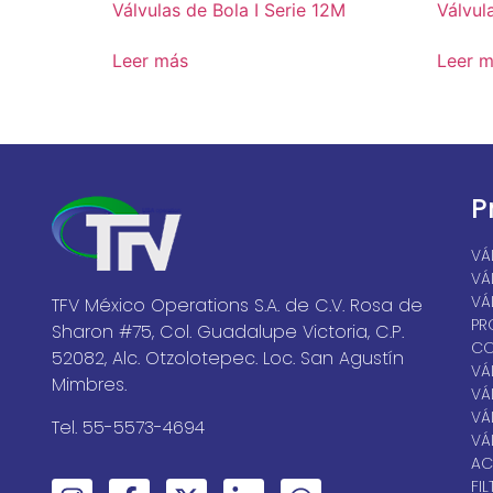
Válvulas de Bola I Serie 12M
Válvul
Leer más
Leer 
P
VÁ
VÁ
VÁ
TFV México Operations S.A. de C.V. Rosa de
PR
Sharon #75, Col. Guadalupe Victoria, C.P.
CO
52082, Alc. Otzolotepec. Loc. San Agustín
VÁ
Mimbres.
VÁ
VÁ
Tel. 55-5573-4694
VÁ
AC
FI