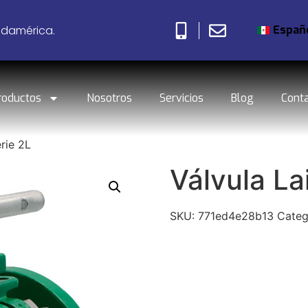
Españ
udamérica.
roductos
Nosotros
Servicios
Blog
Cont
rie 2L
Válvula La
SKU:
771ed4e28b13
Categ