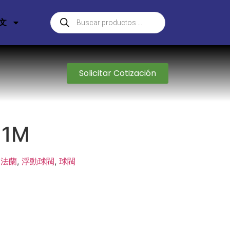
文
Solicitar Cotización
 1M
:
法蘭
,
浮動球閥
,
球閥