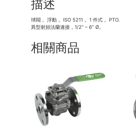
描述
球閥， 浮動， ISO 5211， 1 件式， PTO.
異型射頻法蘭連接，1/2“ – 6” Ø。
相關商品