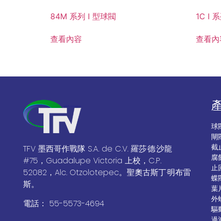
84M 系列 I 型球閥
1C I
查看內容
查看內
球
閘
截
TFV 墨西哥作戰隊 S.A. de C.V. 羅莎·德·沙龍
腐
#75，Guadalupe Victoria 上校，C.P.
止
52082，Alc. Otzolotepec。聖奧古斯丁·明布雷
蝶
斯。
葉
外
電話： 55-5573-4694
驅
過