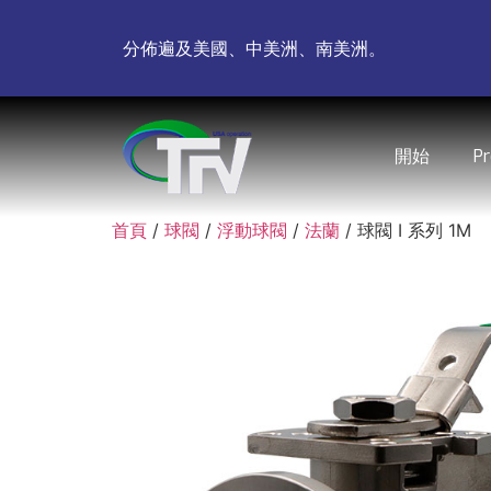
分佈遍及美國、中美洲、南美洲。
開始
P
首頁
/
球閥
/
浮動球閥
/
法蘭
/ 球閥 I 系列 1M