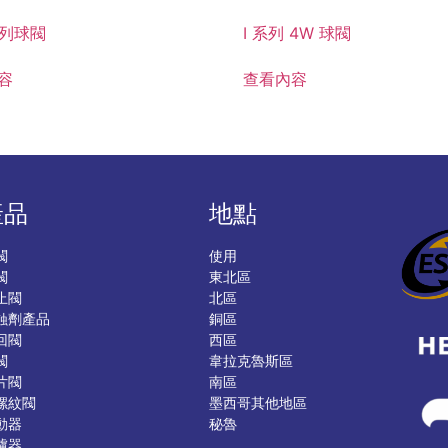
 系列球閥
I 系列 4W 球閥
容
查看內容
產品
地點
閥
使用
閥
東北區
止閥
北區
蝕劑產品
銅區
回閥
西區
閥
韋拉克魯斯區
片閥
南區
螺紋閥
墨西哥其他地區
動器
秘魯
濾器