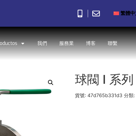
繁體中
roductos
我們
服務業
博客
聯繫
球閥 I 系列
貨號:
47d765b331d3
分類