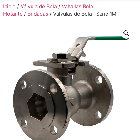
Inicio
/
Válvula de Bola
/
Valvulas Bola
Flotante
/
Bridadas
/ Válvulas de Bola I Serie 1M